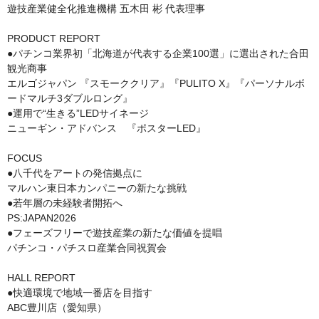
遊技産業健全化推進機構 五木田 彬 代表理事
PRODUCT REPORT
●パチンコ業界初「北海道が代表する企業100選」に選出された合田
観光商事
エルゴジャパン 『スモーククリア』『PULITO X』『パーソナルボ
ードマルチ3ダブルロング』
●運用で“生きる”LEDサイネージ
ニューギン・アドバンス 『ポスターLED』
FOCUS
●八千代をアートの発信拠点に
マルハン東日本カンパニーの新たな挑戦
●若年層の未経験者開拓へ
PS:JAPAN2026
●フェーズフリーで遊技産業の新たな価値を提唱
パチンコ・パチスロ産業合同祝賀会
HALL REPORT
●快適環境で地域一番店を目指す
ABC豊川店（愛知県）