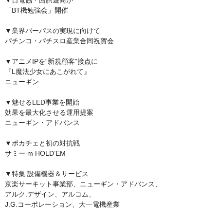
「BT機勉強会」開催
▼業界パーパスの実現に向けて
パチンコ・パチスロ産業合同祝賀会
▼アニメIPを“新規顧客”接点に
『L魔法少女にあこがれて』
ニューギン
▼魅せるLED事業を開始
効果を最大化させる運用提案
ニューギン・アドバンス
▼ポカチェと初の対抗戦
サミー m HOLD’EM
▼特集 設備機器＆サービス
京楽サーキット事業部、ニューギン・アドバンス、
アルク.デザイン、アルコム、
J.G.コーポレーション、大一電機産業