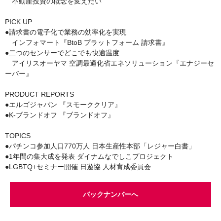
不動産投資の概念を変えたい
PICK UP
●請求書の電子化で業務の効率化を実現
インフォマート『BtoB プラットフォーム 請求書』
●二つのセンサーでどこでも快適温度
アイリスオーヤマ 空調最適化省エネソリューション『エナジーセ
ーバー』
PRODUCT REPORTS
●エルゴジャパン 『スモーククリア』
●K-ブランドオフ 『ブランドオフ』
TOPICS
●パチンコ参加人口770万人 日本生産性本部「レジャー白書」
●1年間の集大成を発表 ダイナムなでしこプロジェクト
●LGBTQ+セミナー開催 日遊協 人材育成委員会
バックナンバーへ